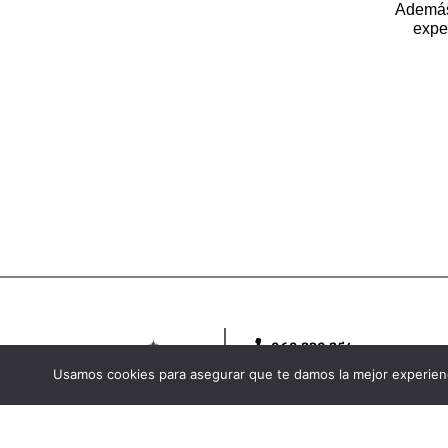
Además,
expe
969 330 354
Usamos cookies para asegurar que te damos la mejor experienc
info@ayuntamientoalarcon
Plaza Infante Don Juan Manuel, 1
16214 Alarcón, Cuenca