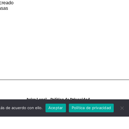
 creado
asas
Aviso Legal – Política de Privacidad
Política de Cookies
ás de acuerdo con ello.
Aceptar
Política de privacidad
© Ayuntamiento de Alarcón
Todos los derechos reservados.